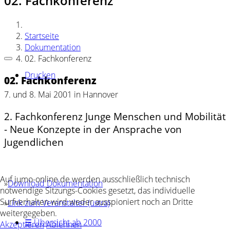
02. Fachkonferenz
Startseite
Dokumentation
02. Fachkonferenz
Drucken
02. Fachkonferenz
7. und 8. Mai 2001 in Hannover
2. Fachkonferenz Junge Menschen und Mobilität
- Neue Konzepte in der Ansprache von
Jugendlichen
Auf jumo-online.de werden ausschließlich technisch
»
Download Dokumentation
notwendige Sitzungs-Cookies gesetzt, das individuelle
Surfverhalten wird weder ausspioniert noch an Dritte
»
Link zum Veranstalter (üstra)
weitergegeben.
☰ Übersicht ab 2000
Akzeptieren
Ablehnen