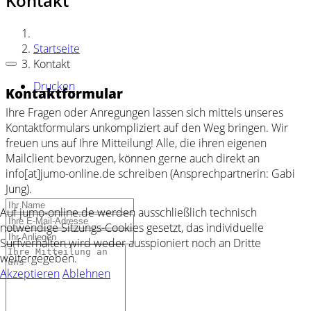
Kontakt
Startseite
Kontakt
Drucken
Kontaktformular
Ihre Fragen oder Anregungen lassen sich mittels unseres
Kontaktformulars unkompliziert auf den Weg bringen. Wir
freuen uns auf Ihre Mitteilung! Alle, die ihren eigenen
Mailclient bevorzugen, können gerne auch direkt an
info[at]jumo-online.de schreiben (Ansprechpartnerin: Gabi
Jung).
Auf jumo-online.de werden ausschließlich technisch
notwendige Sitzungs-Cookies gesetzt, das individuelle
Surfverhalten wird weder ausspioniert noch an Dritte
weitergegeben.
Akzeptieren
Ablehnen